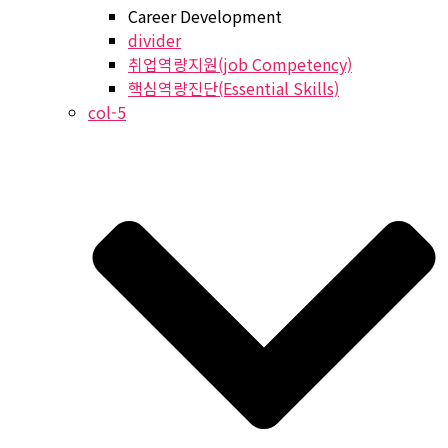
Career Development
divider
취업역량지원(job Competency)
핵심역량진단(Essential Skills)
col-5