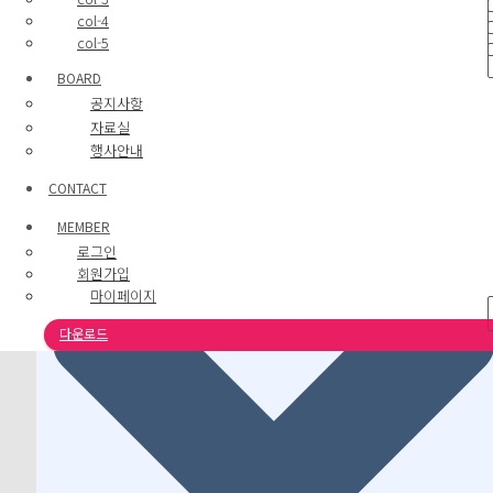
Metaversity Start
col-4
col-5
15
BOARD
공지사항
자료실
행사안내
CONTACT
MEMBER
로그인
회원가입
마이페이지
다운로드