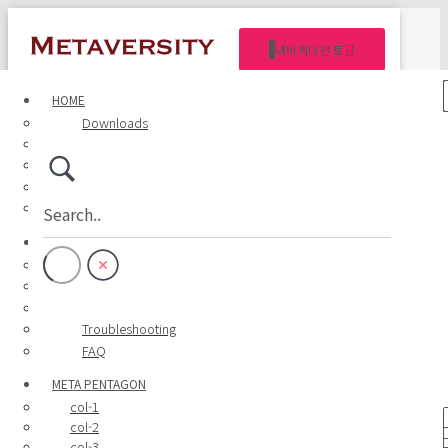
내비게이션 토글
HOME
Metaversity Manual
Downloads
About
SPECIFICATION
Participate
Contact US
MANUAL WIKI
행성관리자 Manual
행성매니저 Manual
사용자 Manual
Troubleshooting
FAQ
META PENTAGON
col-1
col-2
col-3